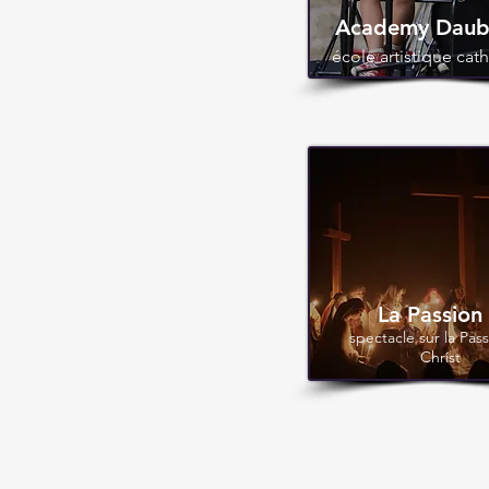
Academy Daub
école artistique cat
La Passion
spectacle sur la Pas
Christ