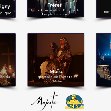
Frères
igny
Comédie musicale sur l'histoire de
con
holique
Joseph et ses frères
Moïse
sion du
spectacle sur l'histoire de
Co
Moïse