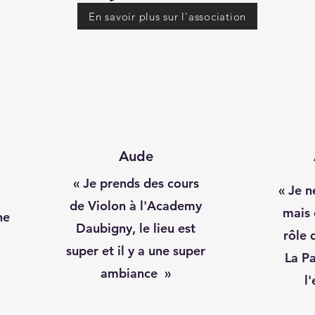
En savoir plus sur l'association
Aude
« Je prends des cours
« Je n
de Violon à l'Academy
mais 
ne
Daubigny, le lieu est
rôle 
super et il y a une super
La Pa
ambiance »
l