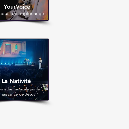
YourVoice
cours de poplouange
La Nativité
médie musicale sur la
naissance de Jésus